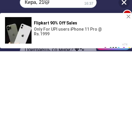
Кира, 21🐱
16:37
1
Поиграешь со мной? 💖🐾
00:00
3:06
01/07
16:37
Drive
Music
Материалы предоставлены
только для ознакомления! (16+)
Написать нам