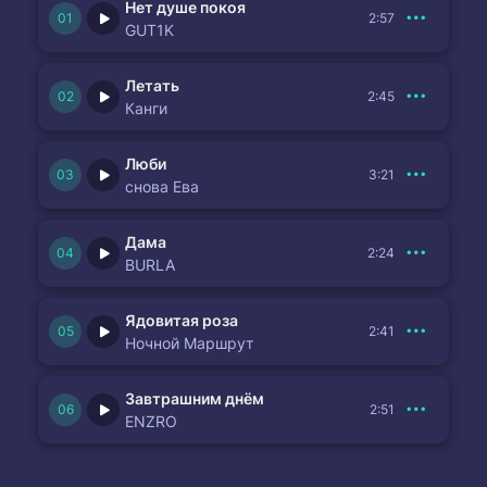
Нет душе покоя
2:57
GUT1K
Летать
2:45
Канги
Люби
3:21
снова Ева
Дама
2:24
BURLA
Ядовитая роза
2:41
Ночной Маршрут
Завтрашним днём
2:51
ENZRO