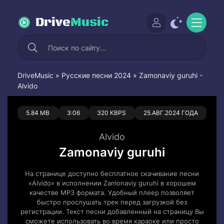
Drive
Music
DriveMusic
»
Русские песни 2024
» Zamonaviy guruhi -
Alvido
0
0
5.84 MB
3:06
320 KBPS
25.АВГ.2024 ГОДА
Alvido
Zamonaviy guruhi
На странице доступно бесплатное скачивание песни
«Alvido» в исполнении Zamonaviy guruhi в хорошем
качестве MP3 формата. Удобный плеер позволяет
быстро прослушать трек перед загрузкой без
регистрации. Текст песни добавленный на страницу Вы
сможете использовать во время караоке или просто