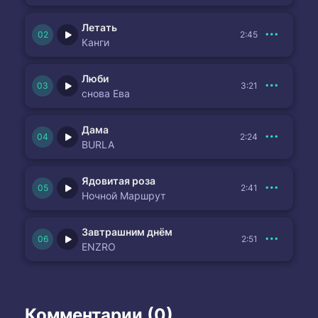
Летать
2:45
Канги
Люби
3:21
снова Ева
Дама
2:24
BURLA
Ядовитая роза
2:41
Ночной Маршрут
Завтрашним днём
2:51
ENZRO
Комментарии (0)