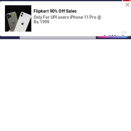
1
Поиграешь со мной? 💖🐾
00:00
3:03
01/07
19:07
Drive
Music
Материалы предоставлены
только для ознакомления! (16+)
Написать нам