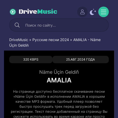
Drive
Music
DriveMusic
»
Русские песни 2024
» AMALIA - Näme
Üçin Geldiň
0
0
320 KBPS
25.АВГ.2024 ГОДА
Näme Üçin Geldiň
AMALIA
На странице доступно бесплатное скачивание песни
«Näme Üçin Geldiň» в исполнении AMALIA в хорошем
качестве MP3 формата. Удобный плеер позволяет
быстро прослушать трек перед загрузкой без
регистрации. Текст песни добавленный на страницу Вы
сможете использовать во время караоке или просто