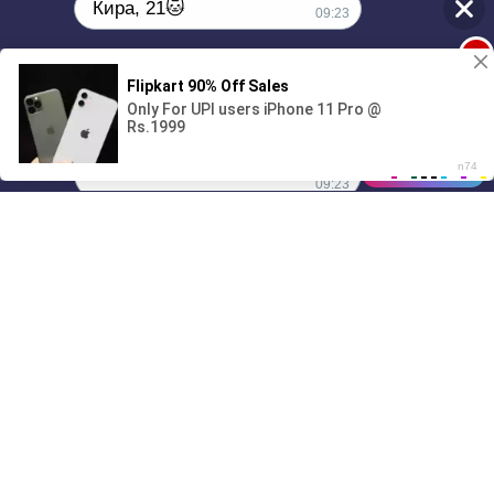
Кира, 21🐱
09:23
1
Поиграешь со мной? 💖🐾
00:00
01/07
09:23
Drive
Music
Материалы предоставлены
только для ознакомления! (16+)
Написать нам