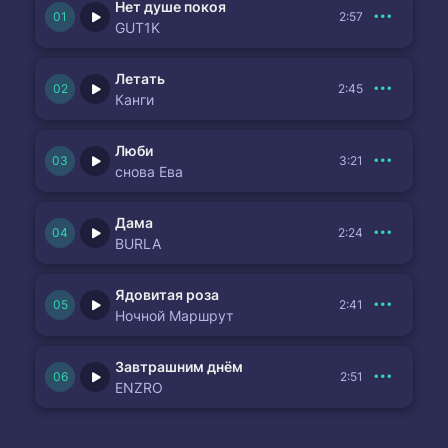
Нет душе покоя
2:57
GUT1K
Летать
2:45
Канги
Люби
3:21
снова Ева
Дама
2:24
BURLA
Ядовитая роза
2:41
Ночной Маршрут
Завтрашним днём
2:51
ENZRO