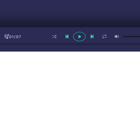
01/07
ы
(16+)