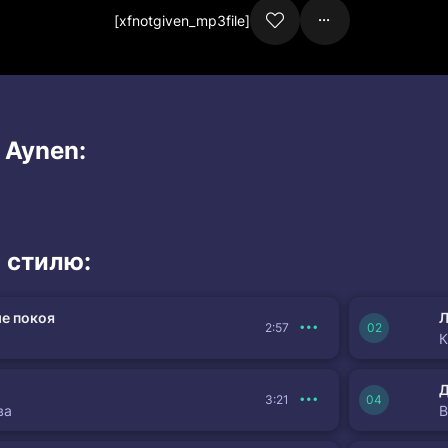
[xfnotgiven_mp3file]
 Aynen:
 стилю:
е покоя
Л
2:57
К
3:21
ва