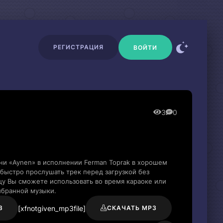
РЕГИСТРАЦИЯ
ВОЙТИ
3
0
ни «Aynen» в исполнении Ferman Toprak в хорошем
быстро прослушать трек перед загрузкой без
цу Вы сможете использовать во время караоке или
ыбранной музыки.
[xfnotgiven_mp3file]
3
СКАЧАТЬ MP3