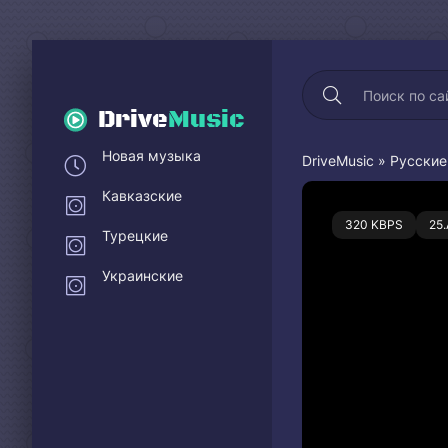
Drive
Music
Новая музыка
DriveMusic
»
Русские
Кавказские
0
320 KBPS
25
Турецкие
Украинские