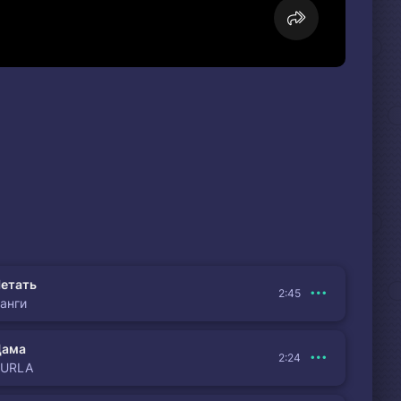
етать
2:45
анги
Дама
2:24
BURLA