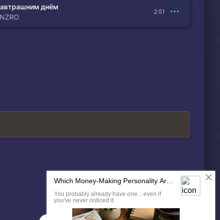
автрашним днём
2:51
ENZRO