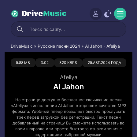
Drive
Music
DriveMusic
»
Русские песни 2024
» Al Jahon - Afeliya
0
0
5.88 MB
3:02
320 KBPS
25.АВГ.2024 ГОДА
Afeliya
Al Jahon
На странице доступно бесплатное скачивание песни
«Afeliya» в исполнении Al Jahon в хорошем качестве MP3
формата. Удобный плеер позволяет быстро прослушать
трек перед загрузкой без регистрации. Текст песни
добавленный на страницу Вы сможете использовать во
время караоке или просто быстрого ознакомления с
содержанием выбранной музыки.