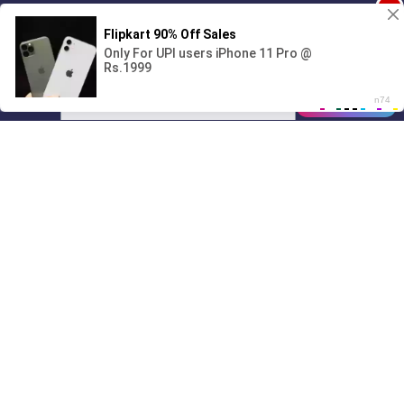
1
Поиграешь со мной? 💖🐾
00:00
3:02
01/07
03:03
Drive
Music
Материалы предоставлены
только для ознакомления! (16+)
Написать нам