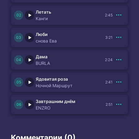
Летать
2:45
Канги
Люби
3:21
снова Ева
Дама
2:24
BURLA
Ядовитая роза
2:41
Ночной Маршрут
Завтрашним днём
2:51
ENZRO
Комментарии (0)