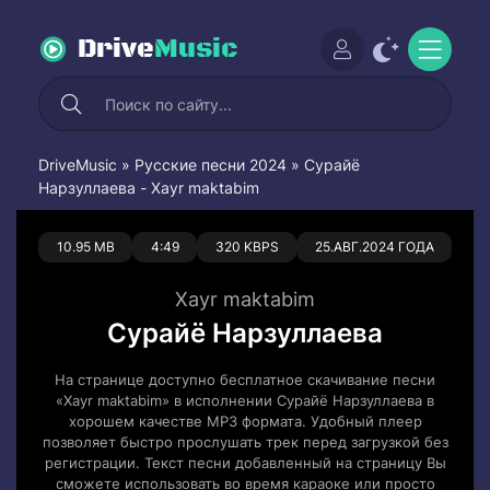
Drive
Music
DriveMusic
»
Русские песни 2024
» Сурайё
Нарзуллаева - Xayr maktabim
0
0
10.95 MB
4:49
320 KBPS
25.АВГ.2024 ГОДА
Xayr maktabim
Сурайё Нарзуллаева
На странице доступно бесплатное скачивание песни
«Xayr maktabim» в исполнении Сурайё Нарзуллаева в
хорошем качестве MP3 формата. Удобный плеер
позволяет быстро прослушать трек перед загрузкой без
регистрации. Текст песни добавленный на страницу Вы
сможете использовать во время караоке или просто