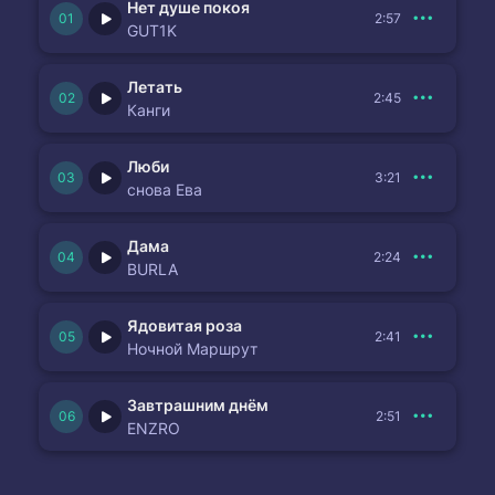
Нет душе покоя
2:57
GUT1K
Летать
2:45
Канги
Люби
3:21
снова Ева
Дама
2:24
BURLA
Ядовитая роза
2:41
Ночной Маршрут
Завтрашним днём
2:51
ENZRO