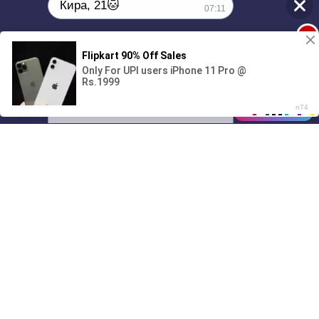
Кира, 21🐱
07:11
1
Поиграешь со мной? 💖🐾
00:00
4:49
01/07
07:11
Drive
Music
Материалы предоставлены
только для ознакомления! (16+)
Написать нам