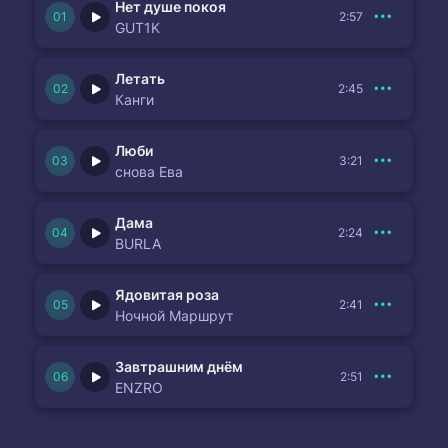
Нет душе покоя
2:57
GUT1K
Летать
2:45
Канги
Люби
3:21
снова Ева
Дама
2:24
BURLA
Ядовитая роза
2:41
Ночной Маршрут
Завтрашним днём
2:51
ENZRO