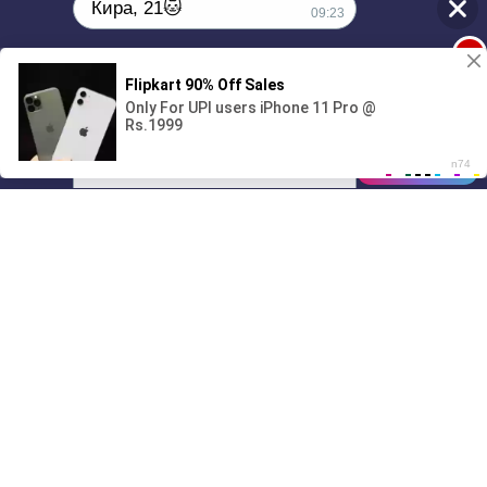
Кира, 21🐱
09:23
1
Поиграешь со мной? 💖🐾
00:00
4:01
01/07
09:23
Drive
Music
Материалы предоставлены
только для ознакомления! (16+)
Написать нам