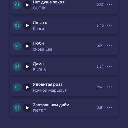
Нет душе покоя
2:57
GUT1K
Летать
2:45
Канги
Люби
3:21
снова Ева
Дама
2:24
BURLA
Ядовитая роза
2:41
Ночной Маршрут
Завтрашним днём
2:51
ENZRO