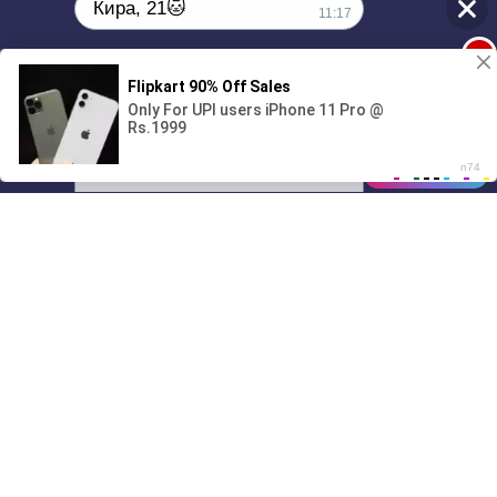
Кира, 21🐱
11:17
1
Поиграешь со мной? 💖🐾
00:00
3:05
01/07
11:17
Drive
Music
Материалы предоставлены
только для ознакомления! (16+)
Написать нам