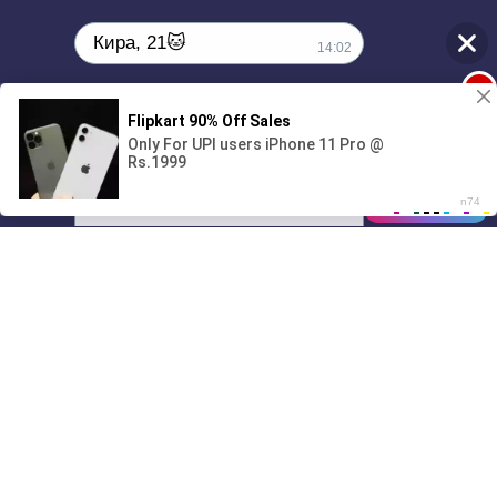
Кира, 21🐱
14:02
1
Поиграешь со мной? 💖🐾
00:00
01/07
14:02
Drive
Music
Материалы предоставлены
только для ознакомления! (16+)