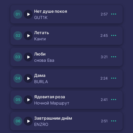
Нет душе покоя
2:57
GUT1K
Летать
2:45
Канги
Люби
3:21
снова Ева
Дама
2:24
BURLA
Ядовитая роза
2:41
Ночной Маршрут
Завтрашним днём
2:51
ENZRO