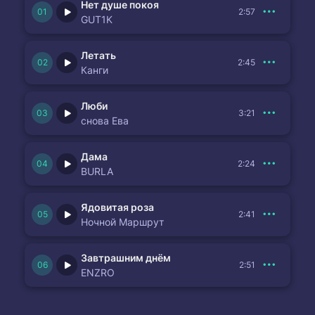
Нет душе покоя
2:57
GUT1K
Летать
2:45
Канги
Люби
3:21
снова Ева
Дама
2:24
BURLA
Ядовитая роза
2:41
Ночной Маршрут
Завтрашним днём
2:51
ENZRO