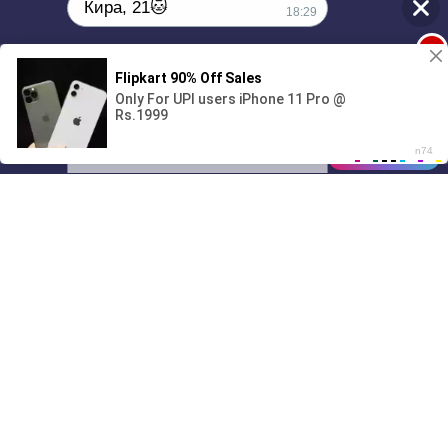
Кира, 21🐱
18:29
1
Поиграешь со мной? 💖🐾
00:00
4:04
01/07
18:29
Drive
Music
Материалы предоставлены
только для ознакомления! (16+)
Написать нам