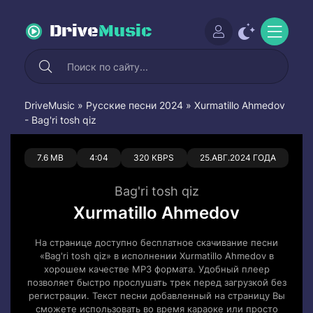
Drive
Music
DriveMusic
»
Русские песни 2024
» Xurmatillo Ahmedov
- Bag'ri tosh qiz
0
0
7.6 MB
4:04
320 KBPS
25.АВГ.2024 ГОДА
Bag'ri tosh qiz
Xurmatillo Ahmedov
На странице доступно бесплатное скачивание песни
«Bag'ri tosh qiz» в исполнении Xurmatillo Ahmedov в
хорошем качестве MP3 формата. Удобный плеер
позволяет быстро прослушать трек перед загрузкой без
регистрации. Текст песни добавленный на страницу Вы
сможете использовать во время караоке или просто