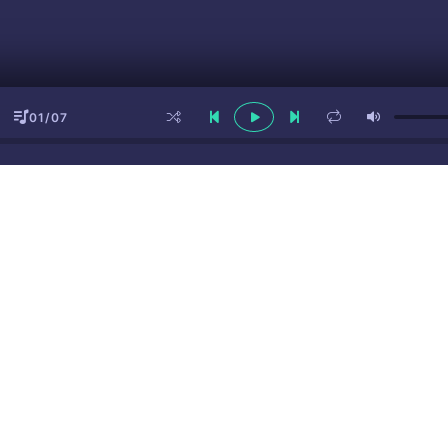
01/07
ы
(16+)