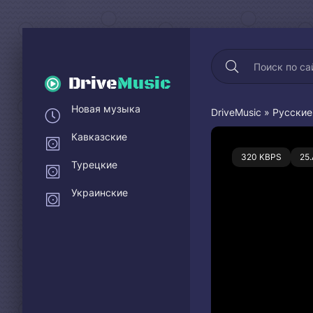
Drive
Music
Новая музыка
DriveMusic
»
Русские
Кавказские
0
320 KBPS
25
Турецкие
Украинские