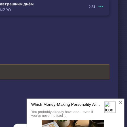
автрашним днём
2:51
ENZRO