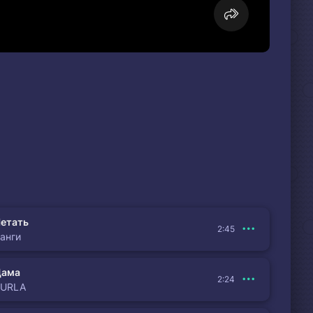
етать
2:45
анги
Дама
2:24
BURLA