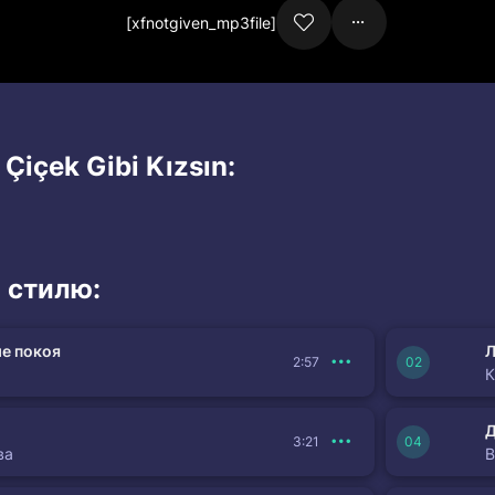
[xfnotgiven_mp3file]
Çiçek Gibi Kızsın:
 стилю:
е покоя
Л
2:57
К
3:21
ва