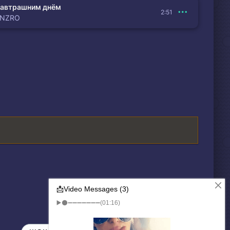
автрашним днём
2:51
ENZRO