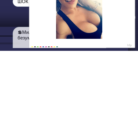
ДАЛЕЕ
Нет душе покоя - GUT1K
ШОК от цен 😳
💲Миллионы товаров из Китая с
безумными скидками💲
Написать нам