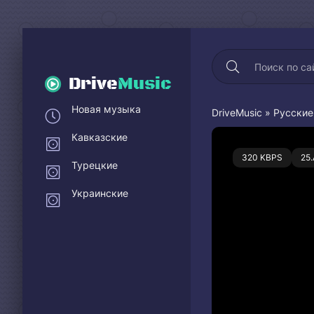
Drive
Music
Новая музыка
DriveMusic
»
Русские
Кавказские
0
320 KBPS
25
Турецкие
Украинские