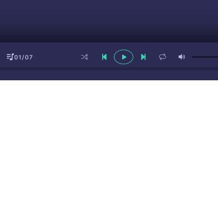
01/07
ы
(16+)