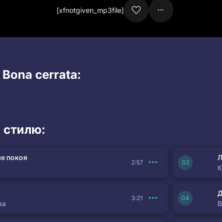
[xfnotgiven_mp3file]
 Bona cerrata:
 стилю:
е покоя
Л
2:57
К
3:21
ва