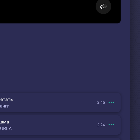
етать
2:45
анги
Дама
2:24
BURLA