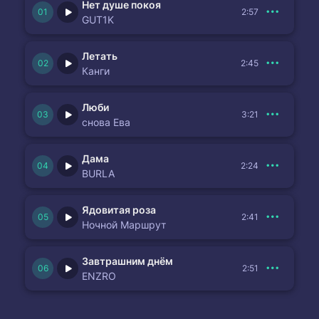
Нет душе покоя
2:57
GUT1K
Летать
2:45
Канги
Люби
3:21
снова Ева
Дама
2:24
BURLA
Ядовитая роза
2:41
Ночной Маршрут
Завтрашним днём
2:51
ENZRO