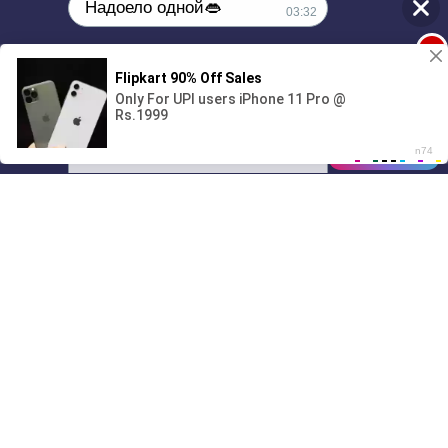
Надоело одной👄
03:32
1
🔞Может, изменим это?💦
00:00
01/07
03:32
Drive
Music
Материалы предоставлены
только для ознакомления! (16+)
Написать нам