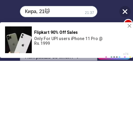
Кира, 21🐱
21:37
1
Поиграешь со мной? 💖🐾
00:00
3:22
01/07
21:37
Drive
Music
Материалы предоставлены
только для ознакомления! (16+)