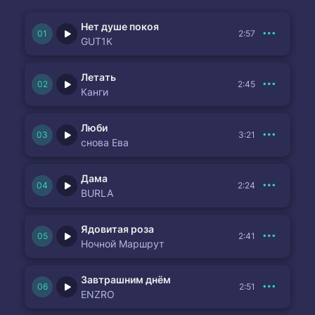
Нет душе покоя
2:57
GUT1K
Летать
2:45
Канги
Люби
3:21
снова Ева
Дама
2:24
BURLA
Ядовитая роза
2:41
Ночной Маршрут
Завтрашним днём
2:51
ENZRO