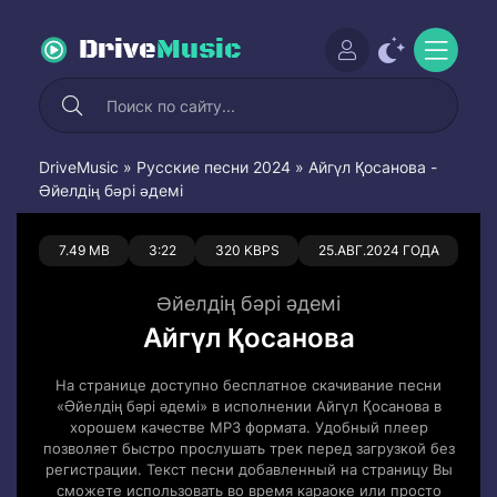
Drive
Music
DriveMusic
»
Русские песни 2024
» Айгүл Қосанова -
Әйелдің бәрі әдемі
0
0
7.49 MB
3:22
320 KBPS
25.АВГ.2024 ГОДА
Әйелдің бәрі әдемі
Айгүл Қосанова
На странице доступно бесплатное скачивание песни
«Әйелдің бәрі әдемі» в исполнении Айгүл Қосанова в
хорошем качестве MP3 формата. Удобный плеер
позволяет быстро прослушать трек перед загрузкой без
регистрации. Текст песни добавленный на страницу Вы
сможете использовать во время караоке или просто