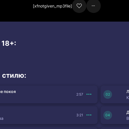
[xfnotgiven_mp3file]
 18+:
 стилю:
е покоя
Л
2:57
К
3:21
ва