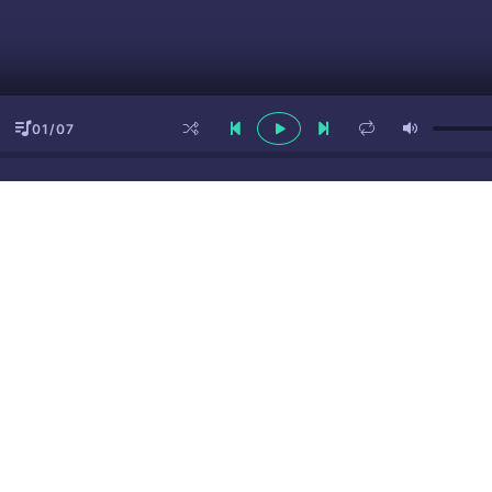
01/07
ы
(16+)