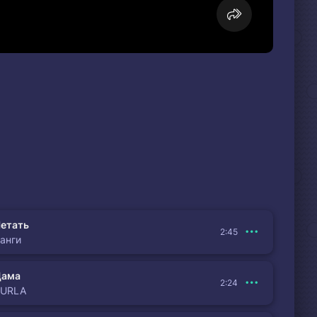
етать
2:45
анги
Дама
2:24
BURLA