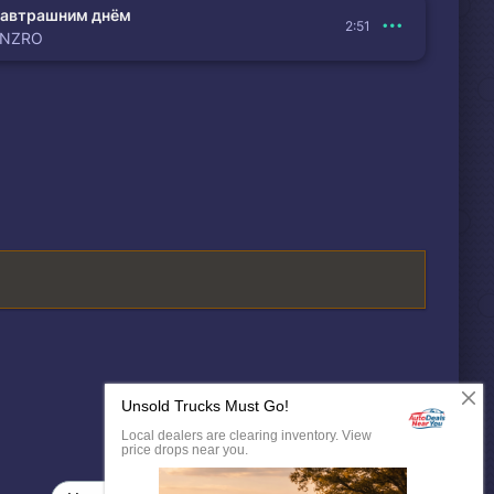
автрашним днём
2:51
ENZRO