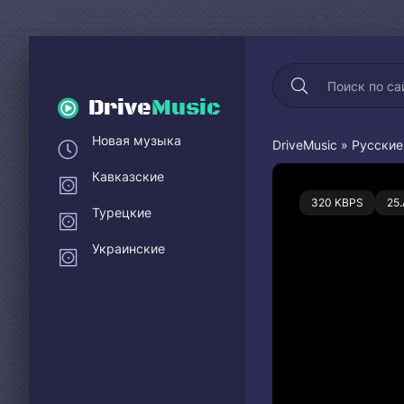
Drive
Music
Новая музыка
DriveMusic
»
Русские
Кавказские
0
320 KBPS
25
Турецкие
Украинские