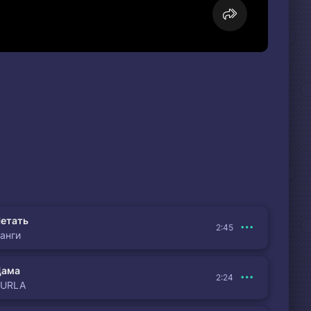
етать
2:45
анги
Дама
2:24
BURLA