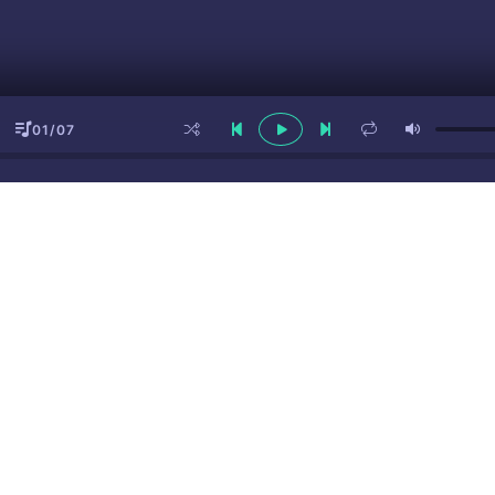
01/07
ы
(16+)