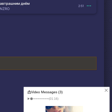
автрашним днём
2:51
ENZRO