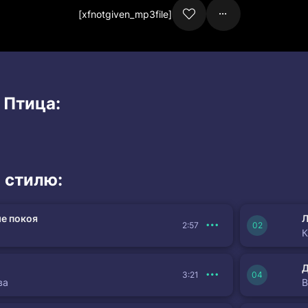
[xfnotgiven_mp3file]
 Птица:
 стилю:
е покоя
Л
2:57
К
3:21
ва