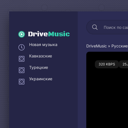
Drive
Music
Новая музыка
DriveMusic
»
Русские
Кавказские
0
320 KBPS
25
Турецкие
Украинские