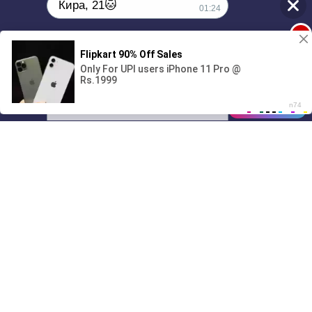
Кира, 21🐱
01:24
1
Поиграешь со мной? 💖🐾
00:00
01/07
01:24
Drive
Music
Материалы предоставлены
только для ознакомления! (16+)
Написать нам