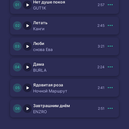
Нет душе покоя
2:57
GUT1K
Летать
2:45
Канги
Люби
3:21
снова Ева
Дама
2:24
BURLA
Ядовитая роза
2:41
Ночной Маршрут
Завтрашним днём
2:51
ENZRO