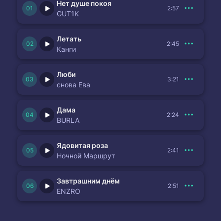
Нет душе покоя
2:57
GUT1K
Летать
2:45
Канги
Люби
3:21
снова Ева
Дама
2:24
BURLA
Ядовитая роза
2:41
Ночной Маршрут
Завтрашним днём
2:51
ENZRO