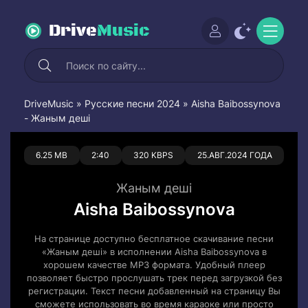
Drive
Music
DriveMusic
»
Русские песни 2024
» Aisha Baibossynova
- Жаным деші
0
0
6.25 MB
2:40
320 KBPS
25.АВГ.2024 ГОДА
Жаным деші
Aisha Baibossynova
На странице доступно бесплатное скачивание песни
«Жаным деші» в исполнении Aisha Baibossynova в
хорошем качестве MP3 формата. Удобный плеер
позволяет быстро прослушать трек перед загрузкой без
регистрации. Текст песни добавленный на страницу Вы
сможете использовать во время караоке или просто