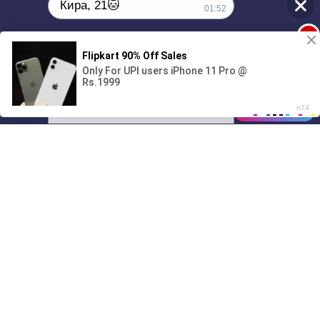
Кира, 21🐱
01:52
1
Поиграешь со мной? 💖🐾
00:00
2:40
01/07
01:52
Drive
Music
Материалы предоставлены
только для ознакомления! (16+)
Написать нам