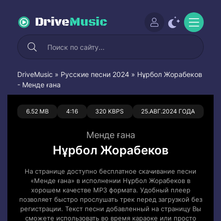
Drive
Music
DriveMusic
»
Русские песни 2024
» Нұрбол Жорабеков
- Менде ғана
0
0
6.52 MB
4:16
320 KBPS
25.АВГ.2024 ГОДА
Менде ғана
Нұрбол Жорабеков
На странице доступно бесплатное скачивание песни
«Менде ғана» в исполнении Нұрбол Жорабеков в
хорошем качестве MP3 формата. Удобный плеер
позволяет быстро прослушать трек перед загрузкой без
регистрации. Текст песни добавленный на страницу Вы
сможете использовать во время караоке или просто