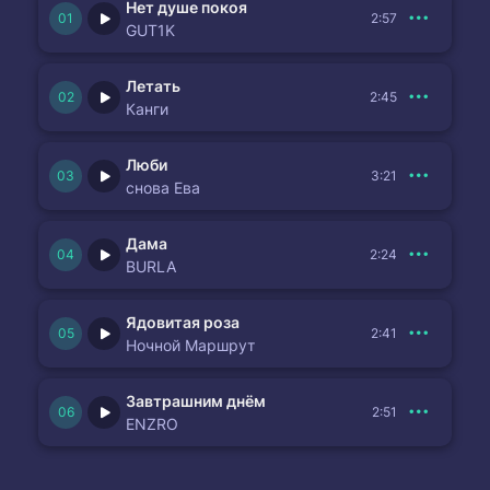
Нет душе покоя
2:57
GUT1K
Летать
2:45
Канги
Люби
3:21
снова Ева
Дама
2:24
BURLA
Ядовитая роза
2:41
Ночной Маршрут
Завтрашним днём
2:51
ENZRO