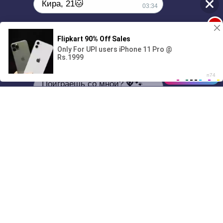
Кира, 21🐱
03:34
1
Поиграешь со мной? 💖🐾
00:00
4:16
01/07
03:34
Drive
Music
Материалы предоставлены
только для ознакомления! (16+)
Написать нам