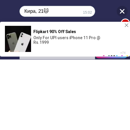
Кира, 21🐱
15:02
1
Поиграешь со мной? 💖🐾
00:00
3:03
01/07
15:02
Drive
Music
Материалы предоставлены
только для ознакомления! (16+)