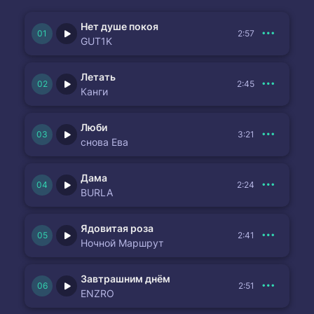
Нет душе покоя
2:57
GUT1K
Летать
2:45
Канги
Люби
3:21
снова Ева
Дама
2:24
BURLA
Ядовитая роза
2:41
Ночной Маршрут
Завтрашним днём
2:51
ENZRO