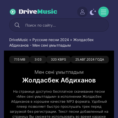
Drive
Music
DriveMusic
»
Русские песни 2024
» Жолдасбек
Абдиханов - Мен сені ұмытпадым
0
0
7.15 MB
3:03
320 KBPS
25.АВГ.2024 ГОДА
Мен сені ұмытпадым
Жолдасбек Абдиханов
На странице доступно бесплатное скачивание песни
«Мен сені ұмытпадым» в исполнении Жолдасбек
Абдиханов в хорошем качестве MP3 формата. Удобный
плеер позволяет быстро прослушать трек перед
загрузкой без регистрации. Текст песни добавленный на
страницу Вы сможете использовать во время караоке