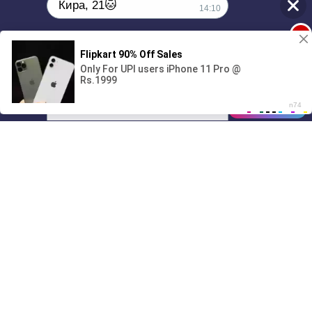
Кира, 21🐱
14:10
1
Поиграешь со мной? 💖🐾
00:00
01/07
14:10
Drive
Music
Материалы предоставлены
только для ознакомления! (16+)
Написать нам