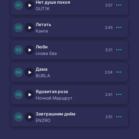
Нет душе покоя
2:57
GUT1K
Летать
2:45
Канги
Люби
3:21
снова Ева
Дама
2:24
BURLA
Ядовитая роза
2:41
Ночной Маршрут
Завтрашним днём
2:51
ENZRO