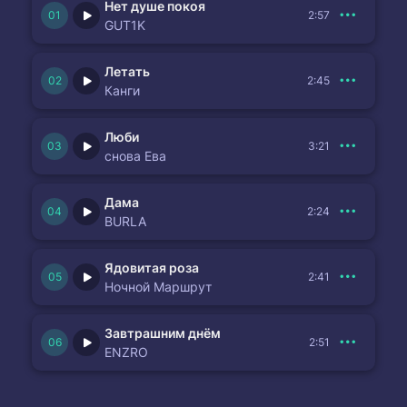
Нет душе покоя
2:57
GUT1K
Летать
2:45
Канги
Люби
3:21
снова Ева
Дама
2:24
BURLA
Ядовитая роза
2:41
Ночной Маршрут
Завтрашним днём
2:51
ENZRO