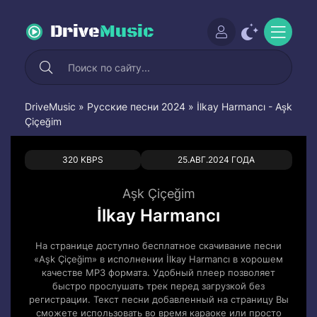
Drive
Music
DriveMusic
»
Русские песни 2024
» İlkay Harmancı - Aşk
Çiçeğim
0
0
320 KBPS
25.АВГ.2024 ГОДА
Aşk Çiçeğim
İlkay Harmancı
На странице доступно бесплатное скачивание песни
«Aşk Çiçeğim» в исполнении İlkay Harmancı в хорошем
качестве MP3 формата. Удобный плеер позволяет
быстро прослушать трек перед загрузкой без
регистрации. Текст песни добавленный на страницу Вы
сможете использовать во время караоке или просто