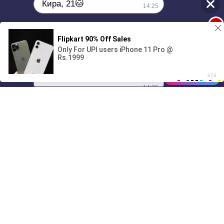
Кира, 21🐱
14:25
1
Поиграешь со мной? 💖🐾
00:00
01/07
14:25
Drive
Music
Материалы предоставлены
только для ознакомления! (16+)
Написать нам