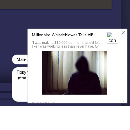
ДАЛЕЕ
Нет душе покоя - GUT1K
3:48
Магнит на скидки!
00
Покупай товары по самой низкой
цене