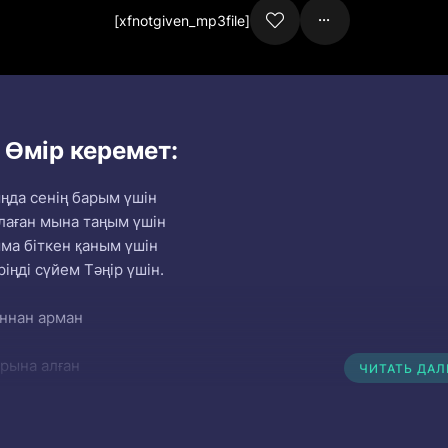
[xfnotgiven_mp3file]
 Өмір керемет:
ңда сенің барым үшін
лаған мына таңым үшін
ма біткен қаным үшін
іңді сүйем Тәңір үшін.
аннан арман
ырына алған
ЧИТАТЬ ДА
ыңды іздеп таппай, бір күні—
нта салған