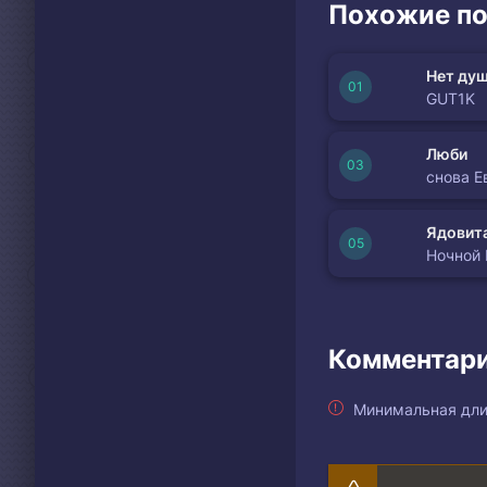
Похожие по
Өмір керемет.
Оянсаң таңда, жүре
Нет душ
Сүре алсаң дұрыс, 
GUT1K
Тіршілік еткен ада
Тойласаң тойың, ой
Люби
бар.
снова Е
Жетелеп алға, арма
Ядовита
Сүрініп, кейде бау
Ночной
Көңілің шөлдеп, жоғ
Ойда жоқ сәтте қуа
Естелігі бар, есіңде
Комментари
Өмір керемет
Оңай да, қиын, бәрі
Минимальная дли
Өмір керемет
Күткенің келіп, аяң
Қайран күндер-ай