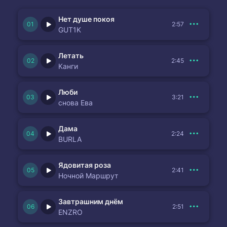
Нет душе покоя
2:57
GUT1K
Летать
2:45
Канги
Люби
3:21
снова Ева
Дама
2:24
BURLA
Ядовитая роза
2:41
Ночной Маршрут
Завтрашним днём
2:51
ENZRO