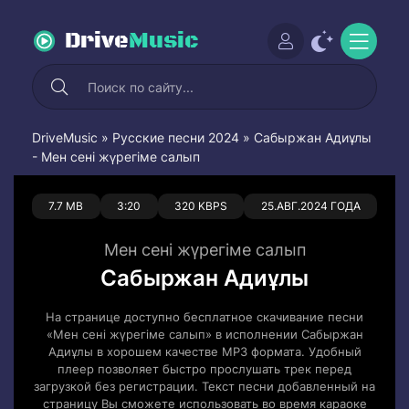
Drive
Music
DriveMusic
»
Русские песни 2024
» Сабыржан Адиұлы
- Мен сені жүрегіме салып
0
0
7.7 MB
3:20
320 KBPS
25.АВГ.2024 ГОДА
Мен сені жүрегіме салып
Сабыржан Адиұлы
На странице доступно бесплатное скачивание песни
«Мен сені жүрегіме салып» в исполнении Сабыржан
Адиұлы в хорошем качестве MP3 формата. Удобный
плеер позволяет быстро прослушать трек перед
загрузкой без регистрации. Текст песни добавленный на
страницу Вы сможете использовать во время караоке