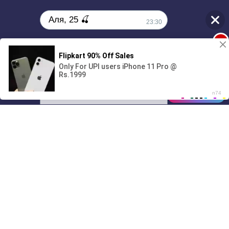
Аля, 25 🍒
23:30
1
Ищу партнёра на ночь🔥
00:00
3:20
01/07
23:30
Drive
Music
Материалы предоставлены
только для ознакомления! (16+)